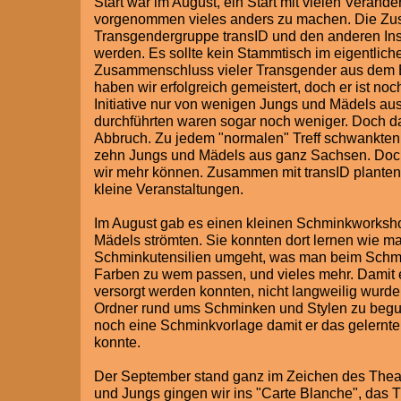
Start war im August, ein Start mit vielen Veränd
vorgenommen vieles anders zu machen. Die Zu
Transgendergruppe transID und den anderen Insti
werden. Es sollte kein Stammtisch im eigentlich
Zusammenschluss vieler Transgender aus dem 
haben wir erfolgreich gemeistert, doch er ist noc
Initiative nur von wenigen Jungs und Mädels aus
durchführten waren sogar noch weniger. Doch da
Abbruch. Zu jedem "normalen" Treff schwankten
zehn Jungs und Mädels aus ganz Sachsen. Doch 
wir mehr können. Zusammen mit transID planten 
kleine Veranstaltungen.
Im August gab es einen kleinen Schminkworksh
Mädels strömten. Sie konnten dort lernen wie man
Schminkutensilien umgeht, was man beim Schmi
Farben zu wem passen, und vieles mehr. Damit e
versorgt werden konnten, nicht langweilig wurde
Ordner rund ums Schminken und Stylen zu begu
noch eine Schminkvorlage damit er das gelernt
konnte.
Der September stand ganz im Zeichen des Thea
und Jungs gingen wir ins "Carte Blanche", das T