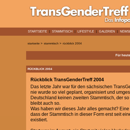
STARTSEITE
|
STAMMTISCH
|
LIFESTYLE
|
GALERIEN
|
NEWS
>
>
startseite
stammtisch
rückblick 2004
Für heute
RÜCKBLICK 2004
Rückblick TransGenderTreff 2004
Das letzte Jahr war für den sächsischen TransGe
nie wurde so viel geplant, organisiert und umges
Deutschland keinen zweiten Stammtisch, der so ak
bleibt auch so.
Was haben wir dieses Jahr alles gemacht? Ein
dass der Stammtisch in dieser Form erst seit e
existiert.