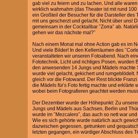
gab viel zu feiern und zu lachen. Und alle waren
wirklich wahrnahm (das Theater ist mit rund 100 
ein Großteil der Besucher für die Darsteller des
mit uns gescherzt und gelacht. Nicht über uns!
gemeinsam in der Cocktailbar "Zorra" ab. Natürl
gehen wir das nächste mal?"
Nach einem Monat mal ohne Action gab es im Nov
Und viele Bilder! In den Kellerräumen des "Cor
veranstalteten wir unseren Fotoabend. Nach eine
Fototechnik, Licht und richtiges Posen, wurden 
den anwesenden 14 Jungs und Mädels machte S
wurde viel gelacht, gekichert und rumgeblödelt. N
gleich vor die Fotowand. Der Rest blickte Franzi
die Mädels für's Foto fertig machte und erklärte 
wobei beim Fotografieren geachtet werden muss
Der Dezember wurde der Höhepunkt: Zu unsere
Jungs und Mädels aus Sachsen, Berlin und Thür
wurde im "Mezcalero", das auch so nett war und u
Wie es sich gehörte wurde natürlich auch gewicht
dazwischen gegessen, getrunken und gequatsch
letzten gegangen, ein würdiger Abschluss des T