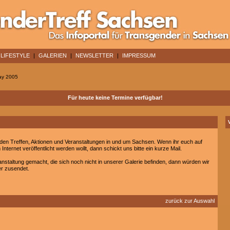
LIFESTYLE
|
GALERIEN
|
NEWSLETTER
|
IMPRESSUM
ay 2005
Für heute keine Termine verfügbar!
hieden Treffen, Aktionen und Veranstaltungen in und um Sachsen. Wenn ihr euch auf
 Internet veröffentlicht werden wollt, dann schickt uns bitte ein kurze Mail.
ranstaltung gemacht, die sich noch nicht in unserer Galerie befinden, dann würden wir
er zusendet.
zurück zur Auswahl