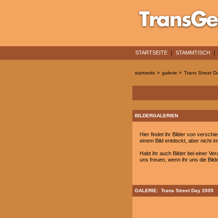
STARTSEITE
|
STAMMTISCH
|
>
>
startseite
galerie
Trans Street D
BILDERGALERIEN
Hier findet ihr Bilder von versc
einem Bild entdeckt, aber nicht im
Habt ihr auch Bilder bei einer Ve
uns freuen, wenn ihr uns die Bild
GALERIE: Trans Street Day 2005