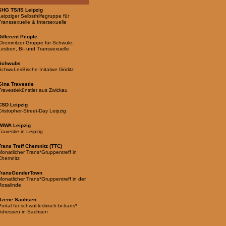
SHG TS/IS Leipzig
Leipziger Selbsthilfegruppe für
Transsexuelle & Intersexuelle
Different People
Chemnitzer Gruppe für Schwule,
Lesben, Bi- und Transsexuelle
Schwubs
SchwuLesBische Initative Görlitz
Gina Travestie
Travestiekünstler aus Zwickau
CSD Leipzig
Cristopher-Street-Day Leipzig
WIWA Leipzig
Travestie in Leipzig
Trans Treff Chemnitz (TTC)
Monatlicher Trans*Gruppentreff in
Chemnitz
TransGenderTown
Monatlicher Trans*Gruppentreff in der
Rosalinde
Szene Sachsen
Portal für schwul-lesbisch-bi-trans*
Adressen in Sachsen