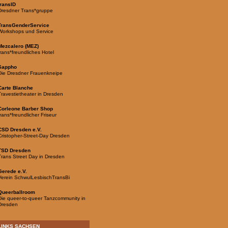
transID
Dresdner Trans*gruppe
TransGenderService
Workshops und Service
Mezcalero (MEZ)
trans*freundliches Hotel
Sappho
Die Dresdner Frauenkneipe
Carte Blanche
Travestietheater in Dresden
Corleone Barber Shop
trans*freundlicher Friseur
CSD Dresden e.V.
Cristopher-Street-Day Dresden
TSD Dresden
Trans Street Day in Dresden
Gerede e.V.
Verein SchwulLesbischTransBi
Queerballroom
Die queer-to-queer Tanzcommunity in
Dresden
LINKS SACHSEN